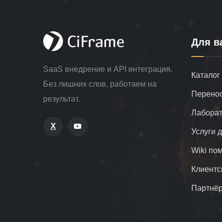
Для в
SaaS внедрение и API интеграция.
Каталог
Без лишних слов, работаем на
Перенос
результат.
Лаборат
X
Услуги 
Wiki по
Клиентс
Партнё