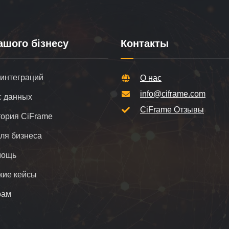
ашого бізнесу
Контакты
 интеграций
О нас
info@ciframe.com
 данных
CiFrame Отзывы
ория CiFrame
для бизнеса
мощь
кие кейсы
рам