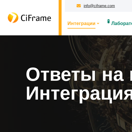
info@ciframe.com
🧪
Интеграции
Лаборат
Ответы на 
Интеграция