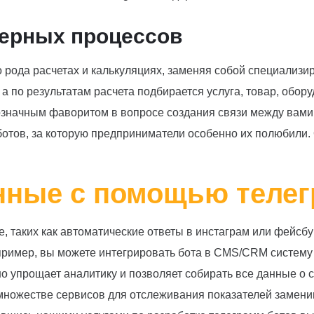
ерных процессов
го рода расчетах и калькуляциях, заменяя собой специали
а по результатам расчета подбирается услуга, товар, обо
означным фаворитом в вопросе создания связи между вами 
ботов, за которую предприниматели особенно их полюбили.
анные с помощью телег
, таких как автоматические ответы в инстаграм или фейсб
ример, вы можете интегрировать бота в CMS/CRM систему 
о упрощает аналитику и позволяет собирать все данные о с
о множестве сервисов для отслеживания показателей замени