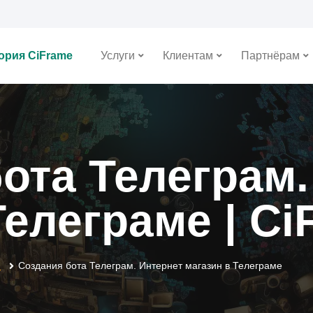
ория CiFrame
Услуги
Клиентам
Партнёрам
ота Телеграм.
Телеграме | C
и
Создания бота Телеграм. Интернет магазин в Телеграме