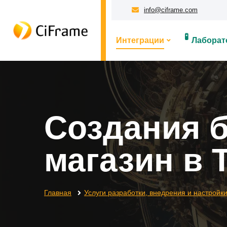
info@ciframe.com
🧪
Интеграции
Лаборат
Создания б
магазин в 
Главная
Услуги разработки, внедрения и настройк