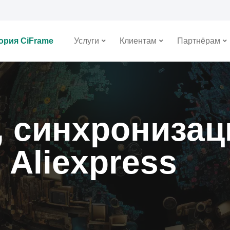
ория CiFrame
Услуги
Клиентам
Партнёрам
 синхронизац
 Aliexpress