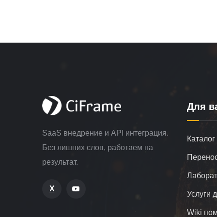
Для в
SaaS внедрение и API интеграция.
Каталог
Без лишних слов, работаем на
Перенос
результат.
Лаборат
X
Услуги 
Wiki по