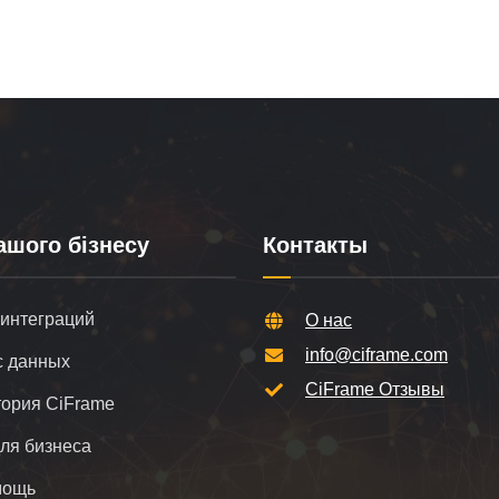
ашого бізнесу
Контакты
 интеграций
О нас
info@ciframe.com
 данных
CiFrame Отзывы
ория CiFrame
для бизнеса
мощь