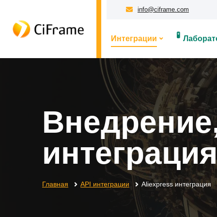
info@ciframe.com
🧪
Интеграции
Лаборат
Внедрение,
интеграция
Главная
API интеграции
Aliexpress интеграция