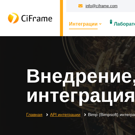
info@ciframe.com
🧪
Интеграции
Лаборат
Внедрение,
интеграция
Главная
API интеграции
Bimp (Bimpsoft) интегр