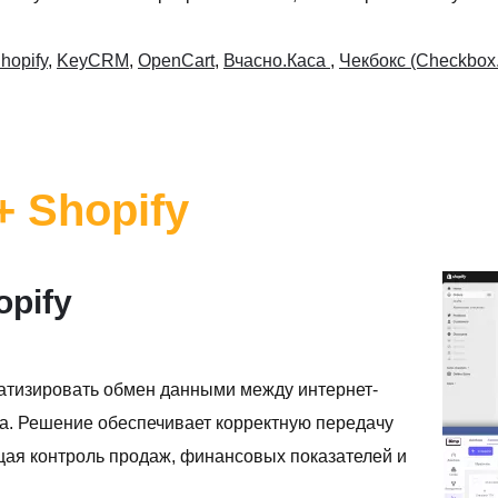
hopify
,
KeyCRM
,
OpenCart
,
Вчасно.Каса
,
Чекбокс (Checkbox
+ Shopify
opify
матизировать обмен данными между интернет-
та. Решение обеспечивает корректную передачу
ощая контроль продаж, финансовых показателей и