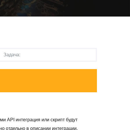
ами API интеграция или скрипт будут
о отдельно в описании интеграции.