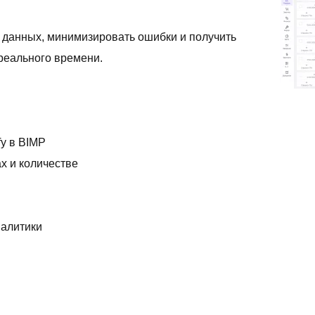
д данных, минимизировать ошибки и получить
реального времени.
fy в BIMP
ах и количестве
налитики