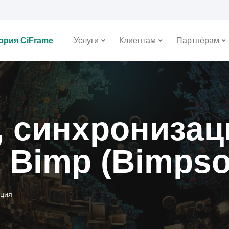
ория CiFrame
Услуги
Клиентам
Партнёрам
 синхронизац
 Bimp (Bimpso
ация