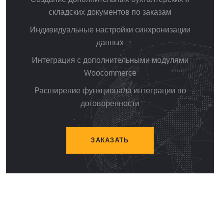
складских документов по заказам
Индивидуальные настройки синхронизации
данных
Интеграция с дополнительными модулями
Woocommerce
Расширение функционала интеграции по
договоренности
ЗАКАЗАТЬ