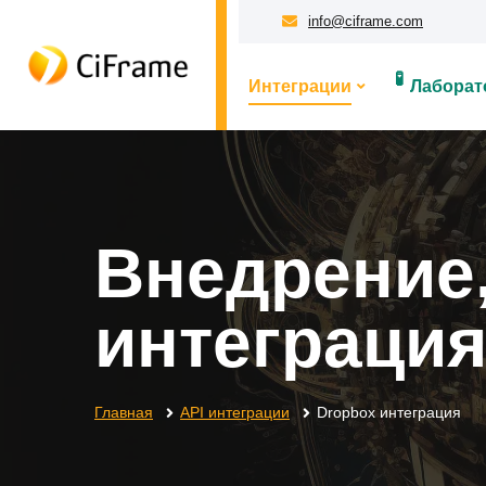
info@ciframe.com
🧪
Интеграции
Лаборат
Внедрение,
интеграция
Главная
API интеграции
Dropbox интеграция