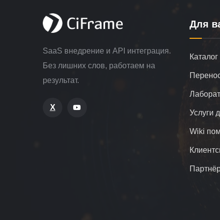
Для в
SaaS внедрение и API интеграция.
Каталог
Без лишних слов, работаем на
Перенос
результат.
Лаборат
X
Услуги 
Wiki по
Клиентс
Партнё