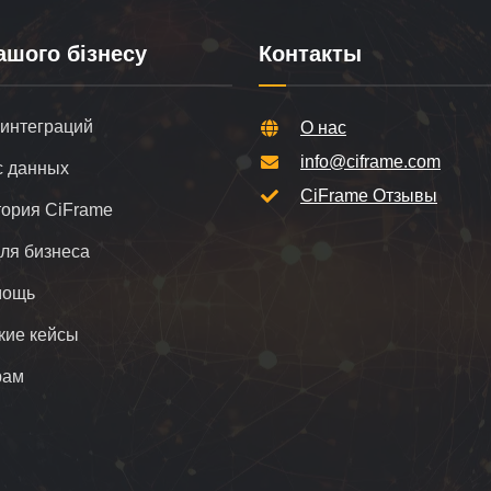
ашого бізнесу
Контакты
 интеграций
О нас
info@ciframe.com
 данных
CiFrame Отзывы
ория CiFrame
для бизнеса
мощь
кие кейсы
рам