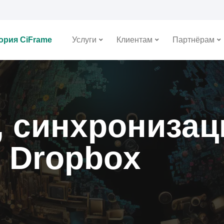
ория CiFrame
Услуги
Клиентам
Партнёрам
 синхронизац
 Dropbox