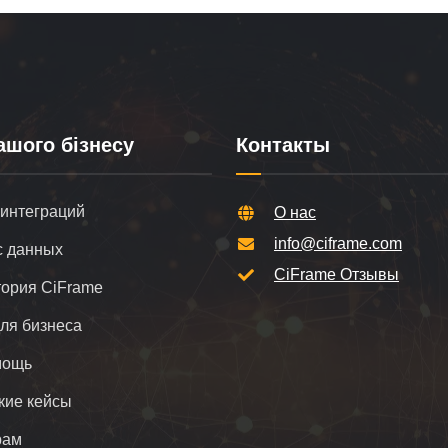
ашого бізнесу
Контакты
 интеграций
О нас
info@ciframe.com
 данных
CiFrame Отзывы
ория CiFrame
для бизнеса
мощь
кие кейсы
рам