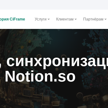
ория CiFrame
Услуги
Клиентам
Партнёрам
 синхронизац
 Notion.so