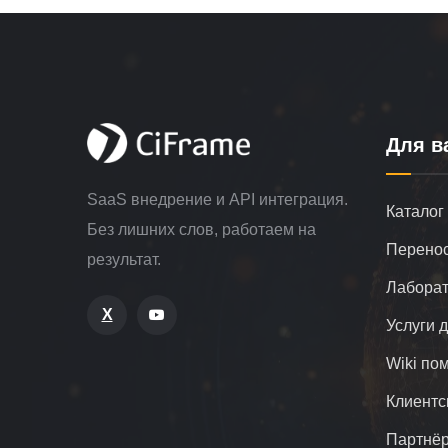
Для в
SaaS внедрение и API интеграция.
Каталог
Без лишних слов, работаем на
Перенос
результат.
Лаборат
X
Услуги 
Wiki по
Клиентс
Партнё