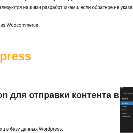
лизуются нашими разработчиками, если обратное не указан
ess Woocommerce
dpress
on для отправки контента в
иц в базу данных Wordpress.