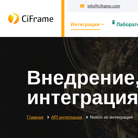
info@ciframe.com
🧪
Интеграции
Лаборат
Внедрение,
интеграция
Главная
API интеграции
Notion.so интеграция