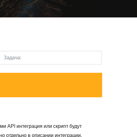
ами API интеграция или скрипт будут
о отдельно в описании интеграции.