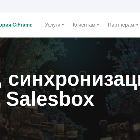
ория CiFrame
Услуги
Клиентам
Партнёрам
 синхронизац
 Salesbox