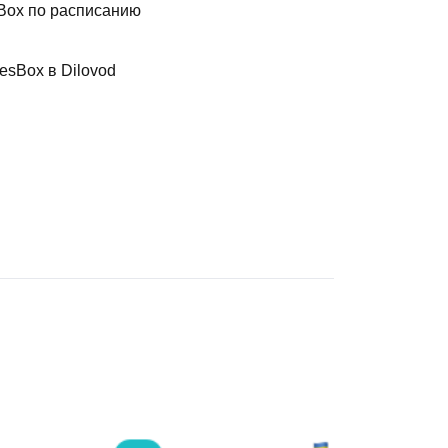
sBox по расписанию
esBox в Dilovod