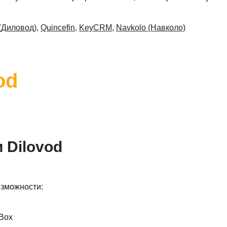
 (Диловод)
,
Quincefin
,
KeyCRM
,
Navkolo (Навколо)
od
 Dilovod
озможности:
sBox