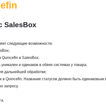
efin
с SalesBox
вляет следующие возможности:
esBox;
 Quincefin в SalesBox;
ь уникален и одинаков в обеих системах у товара;
 для дальнейшей обработки;
x в Quincefin. Название статусов должно быть одинаковым 
о запросу.
га.