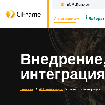
info@ciframe.com
🧪
Интеграции
Лаборат
Внедрение,
интеграция
Главная
API интеграции
Salesbox интеграция