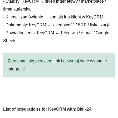
- Statusy: KeyCRM ↔ sklep internetowy / marketplace /
firma kurierska.
- Klienci: zamówienie → kontakt lub klient w KeyCRM.
- Dokumenty: KeyCRM → księgowość / ERP / fiskalizacja.
- Powiadomienia: KeyCRM → Telegram / e-mail / Google
Sheets.
Zarejestruj się przez ten
link
i otrzymaj
stałe wsparcie
integracji
.
List of Integrations for KeyCRM with
:
Bitrix24